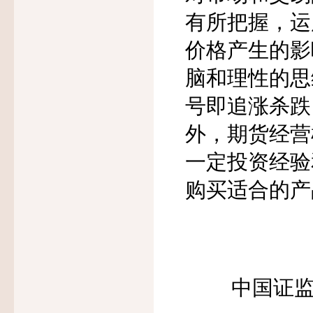
有所把握，运
价格产生的影
脑和理性的思
号即追涨杀跌
外，期货经营
一定投资经验
购买适合的产
中国证监会 