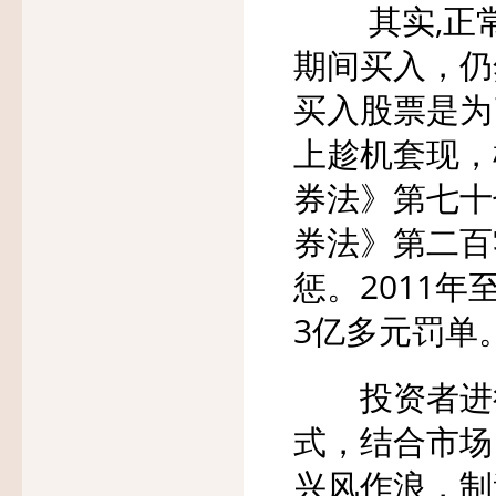
其实,正常
期间买入，仍
买入股票是为
上趁机套现，
券法》第七十
券法》第二百
惩。2011
3亿多元罚单
投资者进行
式，结合市场
兴风作浪，制