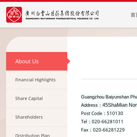
首
About Us
Financial Highlights
Guangzhou Baiyunshan Phar
Share Capital
Address：
45ShaMian North
Post Code：510130
Shareholders
Tel：020-66281011
Fax：020-66281229
Distribution Plan