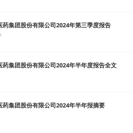
医药集团股份有限公司2024年第三季度报告
9
医药集团股份有限公司2024年半年度报告全文
医药集团股份有限公司2024年半年报摘要