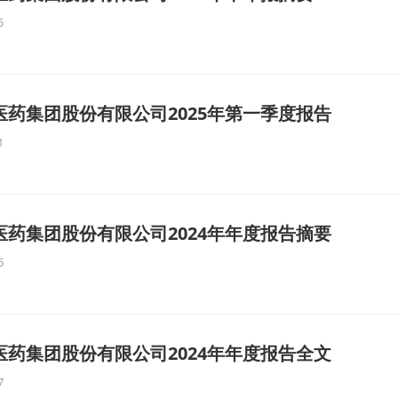
5
医药集团股份有限公司2025年第一季度报告
1
医药集团股份有限公司2024年年度报告摘要
6
医药集团股份有限公司2024年年度报告全文
7