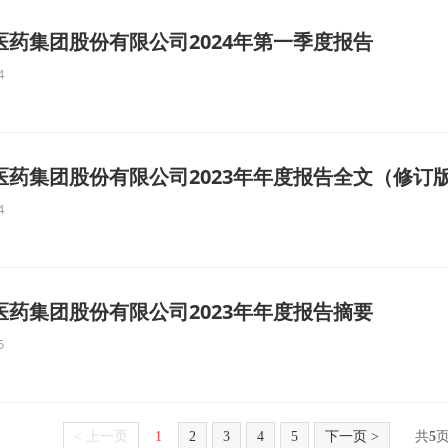
医药集团股份有限公司2024年第一季度报告
4
医药集团股份有限公司2023年年度报告全文（修订
4
医药集团股份有限公司2023年年度报告摘要
5
< 上一页
1
2
3
4
5
下一页 >
共
5