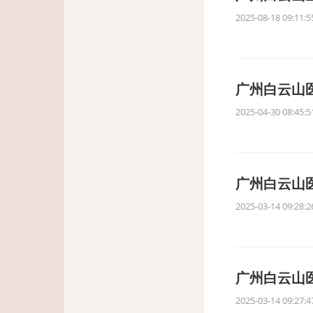
2025-08-18 09:11:5
广州白云山
2025-04-30 08:45:5
广州白云山
2025-03-14 09:28:2
广州白云山
2025-03-14 09:27:4