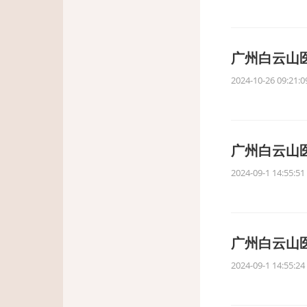
广州白云山
2024-10-26 09:21:0
广州白云山
2024-09-1 14:55:51
广州白云山
2024-09-1 14:55:24