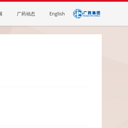
展
广药动态
English